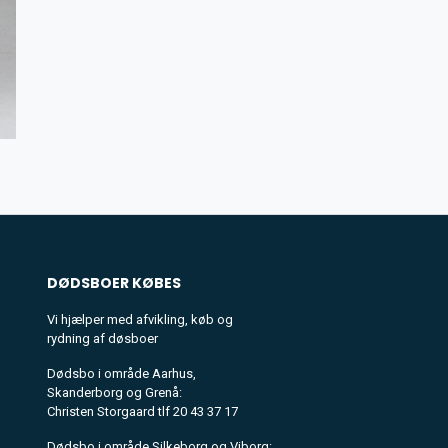
DØDSBOER
KØBES
Vi hjælper med afvikling, køb og
rydning af døsboer
Dødsbo i område Aarhus,
Skanderborg og Grenå:
Christen Storgaard tlf 20 43 37 17
Dødsbo i område Silkeborg og Viborg: