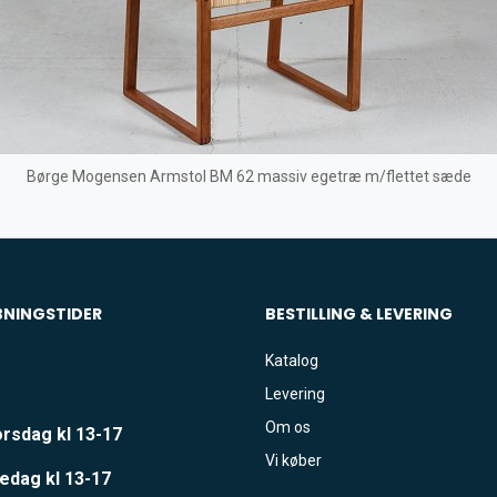
Børge Mogensen Armstol BM 62 massiv egetræ m/flettet sæde
BNINGSTIDER
BESTILLING & LEVERING
Katalog
Levering
Om os
rsdag kl 13-17
Vi køber
edag kl 13-17