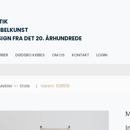
TIK
BELKUNST
SIGN FRA DET 20. ÅRHUNDREDE
ØBER
DØDSBO KØBES
OM OS
KONTAKT
LOGIN
Møbler
=>
Stole
Varenr: 638519
M
I