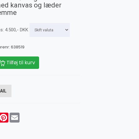
ed kanvas og læder
emme
is:
4.500
,-
DKK
renr:
638519
Tilføj til kurv
AIL
acebook
Pinterest
Email