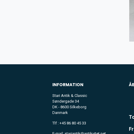
INFORMATION
Å
Stari Antik & Classic
Søndergade 34
DK - 8600 Silkeborg
Danmark
To
Tlf : +45 86 80 45 33
Fr
E-mail: stariantik@antikvitet.net