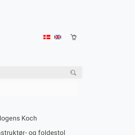
ogens Koch
nstruktør- og foldestol