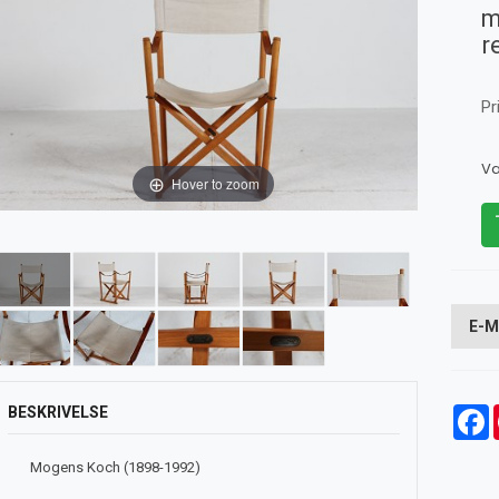
m
r
Pr
Va
Hover to zoom
E-M
BESKRIVELSE
F
Mogens Koch (1898-1992)