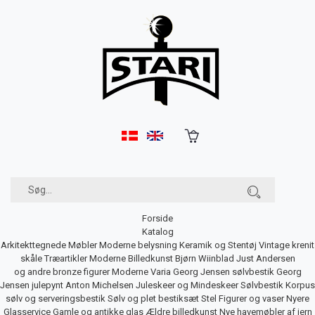
Forside
Katalog
Arkitekttegnede Møbler
Moderne belysning
Keramik og Stentøj
Vintage krenit
skåle
Træartikler
Moderne Billedkunst
Bjørn Wiinblad
Just Andersen
og andre bronze figurer
Moderne Varia
Georg Jensen sølvbestik
Georg
Jensen julepynt
Anton Michelsen Juleskeer og Mindeskeer
Sølvbestik
Korpus
sølv og serveringsbestik
Sølv og plet bestiksæt
Stel
Figurer og vaser
Nyere
Glasservice
Gamle og antikke glas
Ældre billedkunst
Nye havemøbler af jern