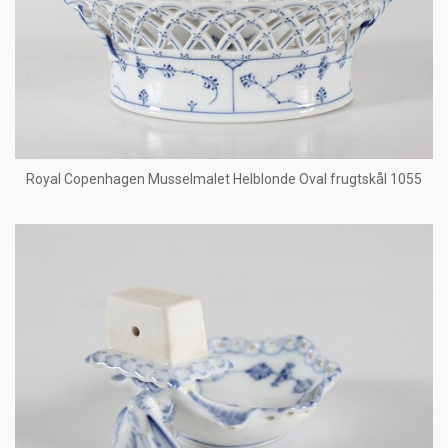
Royal Copenhagen Musselmalet Helblonde Oval frugtskål 1055