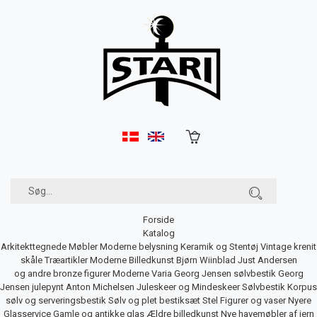
Forside
Katalog
Arkitekttegnede Møbler
Moderne belysning
Keramik og Stentøj
Vintage krenit
skåle
Træartikler
Moderne Billedkunst
Bjørn Wiinblad
Just Andersen
og andre bronze figurer
Moderne Varia
Georg Jensen sølvbestik
Georg
Jensen julepynt
Anton Michelsen Juleskeer og Mindeskeer
Sølvbestik
Korpus
sølv og serveringsbestik
Sølv og plet bestiksæt
Stel
Figurer og vaser
Nyere
Glasservice
Gamle og antikke glas
Ældre billedkunst
Nye havemøbler af jern