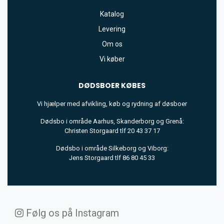
Katalog
Levering
Om os
Vi køber
DØDSBOER
KØBES
Vi hjælper med afvikling, køb og rydning af døsboer
Dødsbo i område Aarhus, Skanderborg og Grenå:
Christen Storgaard tlf 20 43 37 17
Dødsbo i område Silkeborg og Viborg:
Jens Storgaard tlf 86 80 45 33
Følg os på Instagram