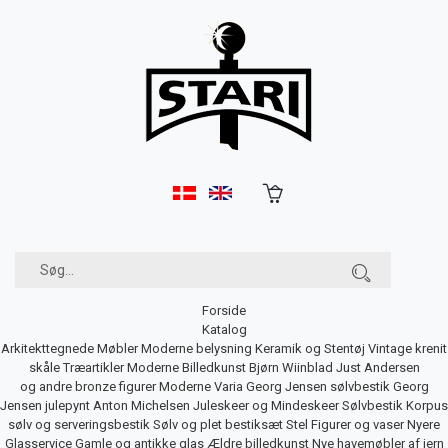
Forside
Katalog
Arkitekttegnede Møbler
Moderne belysning
Keramik og Stentøj
Vintage krenit
skåle
Træartikler
Moderne Billedkunst
Bjørn Wiinblad
Just Andersen
og andre bronze figurer
Moderne Varia
Georg Jensen sølvbestik
Georg
Jensen julepynt
Anton Michelsen Juleskeer og Mindeskeer
Sølvbestik
Korpus
sølv og serveringsbestik
Sølv og plet bestiksæt
Stel
Figurer og vaser
Nyere
Glasservice
Gamle og antikke glas
Ældre billedkunst
Nye havemøbler af jern