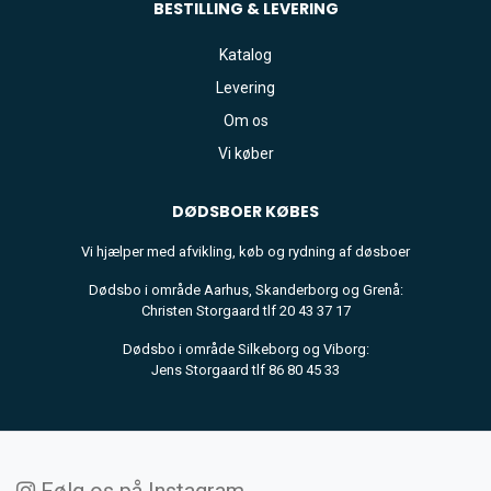
BESTILLING & LEVERING
Katalog
Levering
Om os
Vi køber
DØDSBOER
KØBES
Vi hjælper med afvikling, køb og rydning af døsboer
Dødsbo i område Aarhus, Skanderborg og Grenå:
Christen Storgaard tlf 20 43 37 17
Dødsbo i område Silkeborg og Viborg:
Jens Storgaard tlf 86 80 45 33
Følg os på Instagram