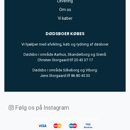
Levering
Om os
Vi køber
DØDSBOER
KØBES
Vi hjælper med afvikling, køb og rydning af døsboer
Dødsbo i område Aarhus, Skanderborg og Grenå:
Christen Storgaard tlf 20 43 37 17
Dødsbo i område Silkeborg og Viborg:
Jens Storgaard tlf 86 80 45 33
Følg os på Instagram
Copyright © 2020. All rights reserved.