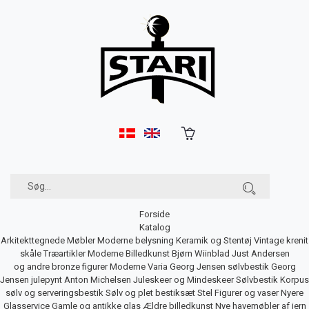
Forside
Katalog
Arkitekttegnede Møbler
Moderne belysning
Keramik og Stentøj
Vintage krenit
skåle
Træartikler
Moderne Billedkunst
Bjørn Wiinblad
Just Andersen
og andre bronze figurer
Moderne Varia
Georg Jensen sølvbestik
Georg
Jensen julepynt
Anton Michelsen Juleskeer og Mindeskeer
Sølvbestik
Korpus
sølv og serveringsbestik
Sølv og plet bestiksæt
Stel
Figurer og vaser
Nyere
Glasservice
Gamle og antikke glas
Ældre billedkunst
Nye havemøbler af jern